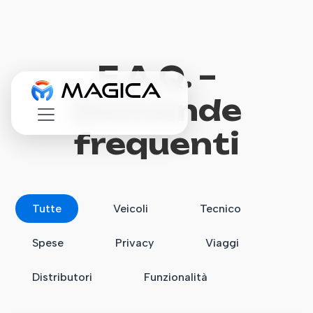
F.A.Q. –
Domande
frequenti
Tutte
Veicoli
Tecnico
Spese
Privacy
Viaggi
Distributori
Funzionalità