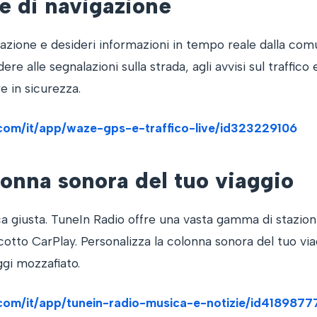
le di navigazione
azione e desideri informazioni in tempo reale dalla comu
e alle segnalazioni sulla strada, agli avvisi sul traffico 
e in sicurezza.
e.com/it/app/waze-gps-e-traffico-live/id323229106
lonna sonora del tuo viaggio
a giusta. TuneIn Radio offre una vasta gamma di stazioni
otto CarPlay. Personalizza la colonna sonora del tuo via
gi mozzafiato.
e.com/it/app/tunein-radio-musica-e-notizie/id4189877