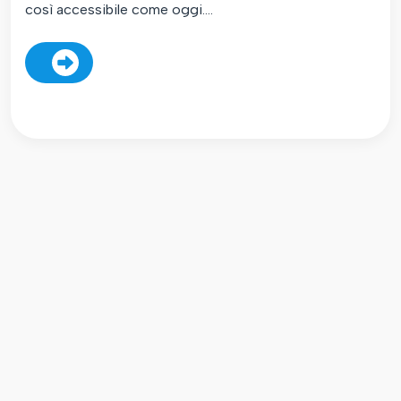
così accessibile come oggi....
Scarica la versione 1.3 con
tante novità!